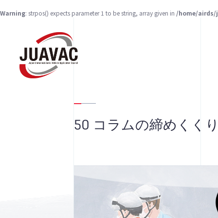
Warning
: strpos() expects parameter 1 to be string, array given in
/home/airds/
50 コラムの締めくく