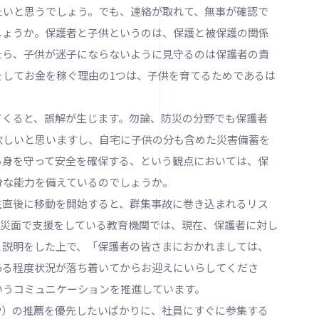
たいと思うでしょう。でも、連絡が取れて、無事が確認で
しょうか。保護者と子供というのは、保護と被保護の関係
たら、子供が迷子にならないように見守るのは保護者の責
をしてお金を稼ぐ理由の1つは、子供を育てるためであるは
くると、誤解が生じます。勿論、防災の分野でも保護者
欲しいと思いますし、自宅に子供の分も含めた災害備蓄を
ら身を守って安全を確保する、という観点においては、保
分な能力を備えているのでしょうか。
直後に移動を開始すると、群集事故に巻き込まれるリス
防災面で支援をしている教育機関では、現在、保護者に対し
と説明をした上で、「保護者の皆さまにおかれましては、
ある程度状況が落ち着いてからお迎えにいらしてくださ
いうコミュニケーションを推進しています。
P）の推薦を優先したいばかりに、社員にすぐに参集する