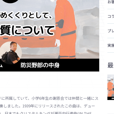
お
コ
プ
実
最
に所属していて、小学6年生の謝恩会では仲間と一緒にス
」を演奏しました。1939年にリリースされたこの曲は、デュー
日本でもクリスタルキングが瀬戸内行進曲(IN THE