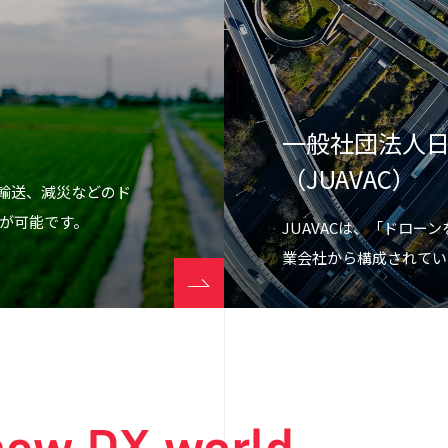
一般社団法人日
（JUAVAC）
資輸送、減災などのド
が可能です。
JUAVACは、「ドロ
業会社から構成されてい
 new DX world