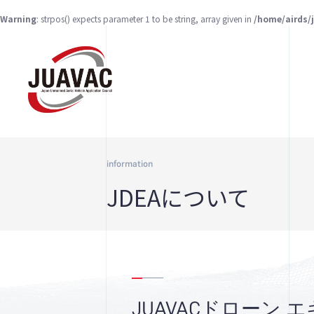
Warning
: strpos() expects parameter 1 to be string, array given in
/home/airds/
information
JDEAについて
JUAVACドローン