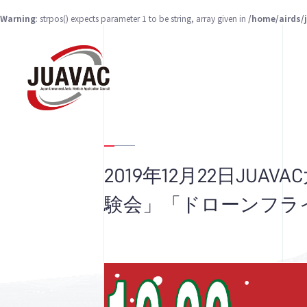
Warning
: strpos() expects parameter 1 to be string, array given in
/home/airds/
2019年12月22日JU
験会」「ドローンフラ