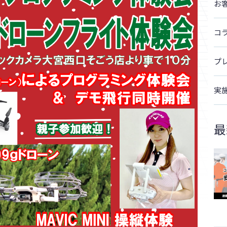
お
コ
プ
実
最