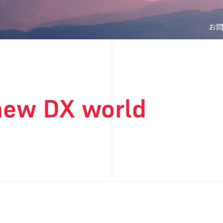
お
 new DX world