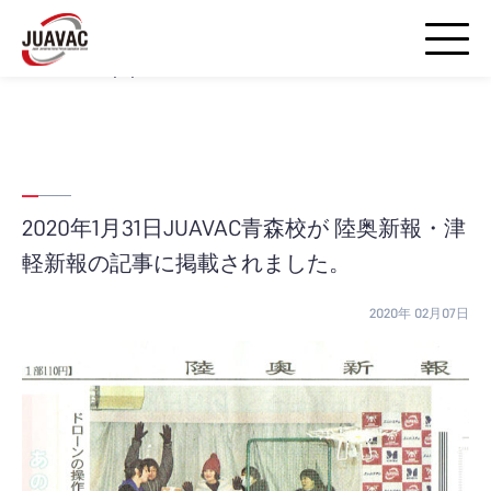
Warning
: strpos() expects parameter 1 to be string, array given in
/home/airds/juavac-droneschool.jp/public_html/wp-
includes/blocks.php
on line
20
2020年1月31日JUAVAC青森校が 陸奥新報・津
軽新報の記事に掲載されました。
2020年 02月07日