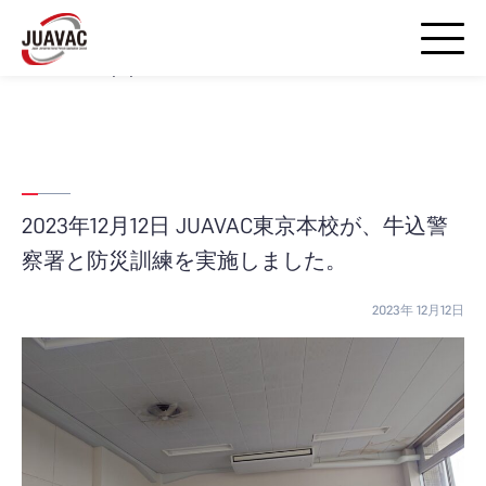
Warning
: strpos() expects parameter 1 to be string, array given in
/home/airds/juavac-droneschool.jp/public_html/wp-
includes/blocks.php
on line
20
2023年12月12日 JUAVAC東京本校が、牛込警
察署と防災訓練を実施しました。
2023年 12月12日