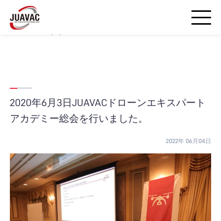
Warning
: strpos() expects parameter 1 to be string, array given in
/home/airds/juavac-droneschool.jp/public_html/wp-
includes/blocks.php
on line
20
2020年6月3日JUAVACドローンエキスパート
アカデミー総会を行いました。
2022年 06月04日