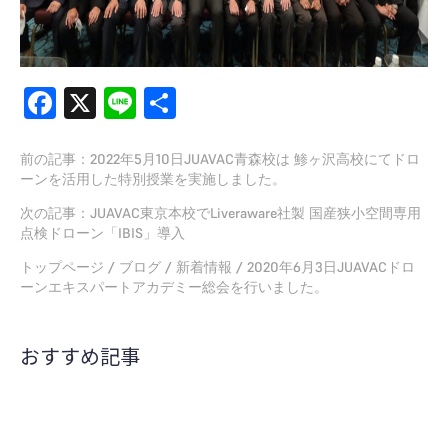
Facebook
X
Line
共
有
前の記事：
2022年5月10日JUAVAC青森校は 鯵ヶ沢高校にてドロ
ーンを活用した特別授業を実施しました。
次の記事：
JUAVAC東京本校でLiveraware社製 国産狭小空間専用
点検ドローン「IBIS」導入
トップページ
/
ブログ
/
新着情報
/
2020年6月3日JUAVACドロ
ーンエキスパートアカデミー総会を行いました。
おすすめ記事