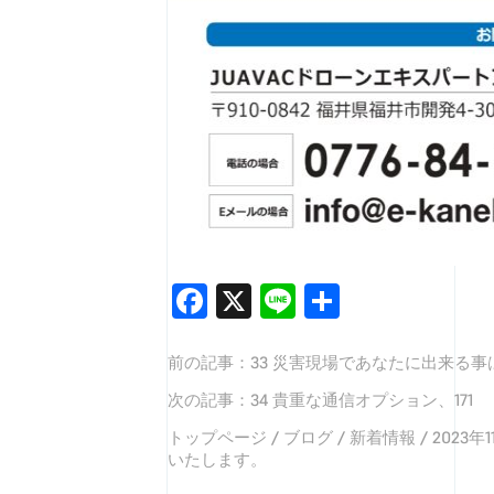
Facebook
X
Line
共
有
前の記事：
33 災害現場であなたに出来る事
次の記事：
34 貴重な通信オプション、171
トップページ
/
ブログ
/
新着情報
/
2023
いたします。