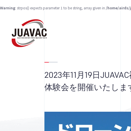
Warning
: strpos() expects parameter 1 to be string, array given in
/home/airds/
2023年11月19日JU
体験会を開催いたしま