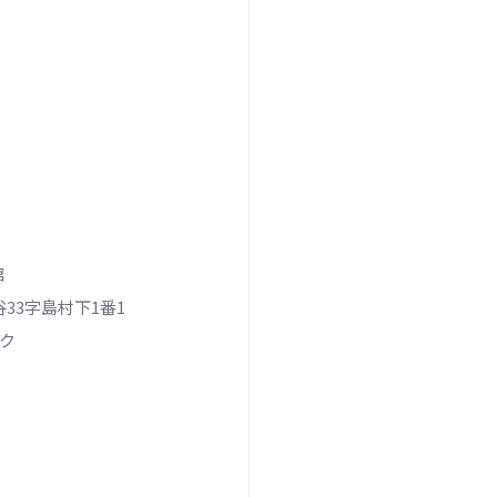
館
3字島村下1番1
ク