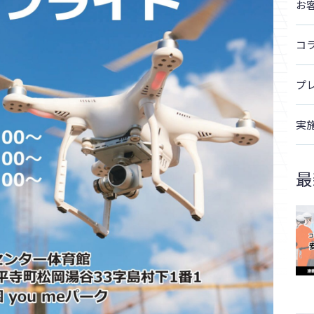
お
コ
プ
実
最