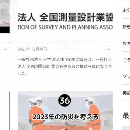
未
新
お
2023年 12月19日
一般社団法人 日本UAV利用促進協議会は、一般社団
コ
法人 全国測量設計業協会連合会の賛助会員になりま
した。
プ
実
最