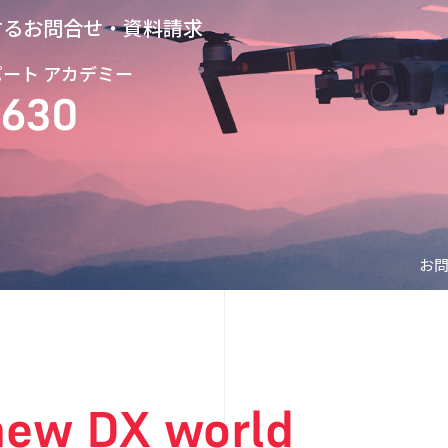
するお問合せ・資料請求
スパート アカデミー
9630
お
 new DX world