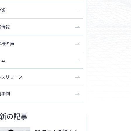
分類
着情報
客様の声
ラム
レスリリース
施事例
新の記事