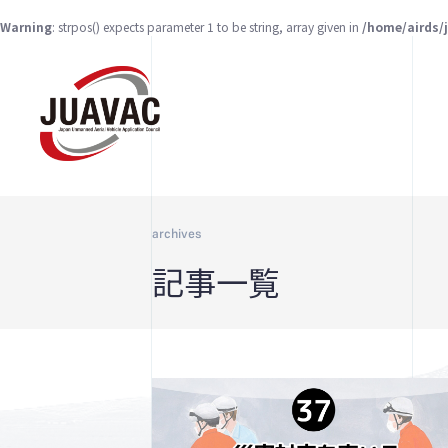
Warning
: strpos() expects parameter 1 to be string, array given in
/home/airds/
archives
記事一覧