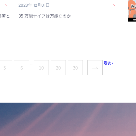
2023年 12月01日
警察署と
35 万能ナイフは万能なのか
...
...
最後 »
5
6
10
20
30