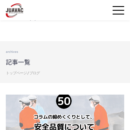
Warning
: strpos() expects parameter 1 to be string, array given in
/home/airds/juavac-droneschool.jp/public_html/wp-
includes/blocks.php
on line
20
archives
記事一覧
トップページ
/
ブログ