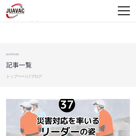
Warning
: strpos() expects parameter 1 to be string, array given in
/home/airds/juavac-droneschool.jp/public_html/wp-
includes/blocks.php
on line
20
archives
記事一覧
トップページ
/
ブログ