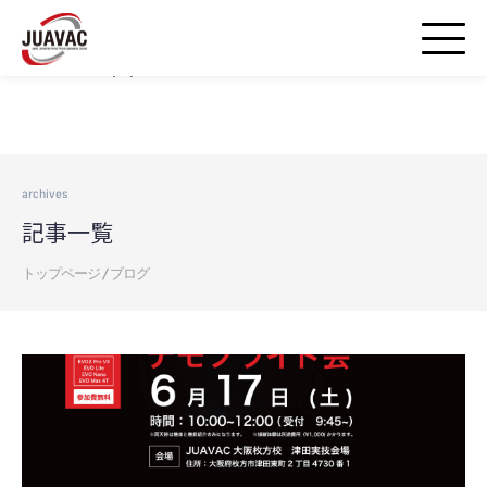
Warning
: strpos() expects parameter 1 to be string, array given in
/home/airds/juavac-droneschool.jp/public_html/wp-
includes/blocks.php
on line
20
archives
記事一覧
トップページ
/
ブログ