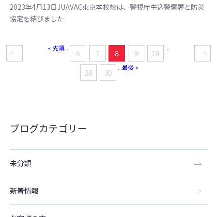
2023年4月13日JUAVAC東京本校校は、警視庁牛込警察署と防災
協定を結びました
« 先頭
...
...
6
7
8
9
10
...
最後 »
20
30
ブログカテゴリー
未分類
新着情報