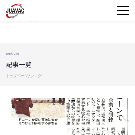
Warning
: strpos() expects parameter 1 to be string, array given in
/home/airds/juavac-droneschool.jp/public_html/wp-
includes/blocks.php
on line
20
archives
記事一覧
トップページ
/
ブログ