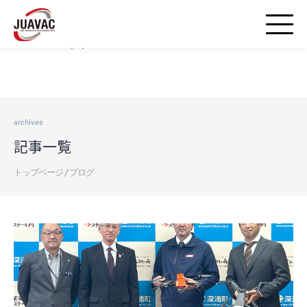
Warning
: strpos() expects parameter 1 to be string, array given in
/home/airds/juavac-droneschool.jp/public_html/wp-
includes/blocks.php
on line
20
archives
記事一覧
トップページ
/
ブログ